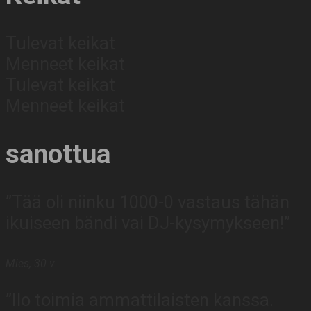
Tulevat keikat
Menneet keikat
Tulevat keikat
Menneet keikat
sanottua
”Tää oli niinku 1000-0 vastaus tähän
ikuiseen bändi vai DJ-kysymykseen!”
Mies, 30 v
”Ilo toimia ammattilaisten kanssa.