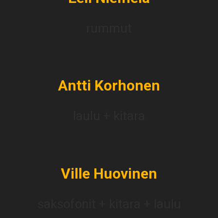
rummut
Antti Korhonen
laulu + kitara
Ville Huovinen
saksofonit + kitara + laulu