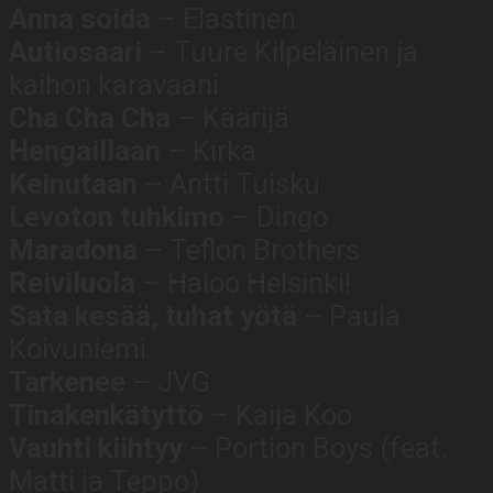
Anna
soida
– Elastinen
Autiosaari
– Tuure Kilpeläinen ja
kaihon karavaani
Cha Cha Cha
– Käärijä
Hengaillaan
– Kirka
Keinutaan
– Antti Tuisku
Levoton
tuhkimo
– Dingo
Maradona
– Teflon Brothers
Reiviluola
– Haloo Helsinki!
Sata kesää, tuhat yötä
– Paula
Koivuniemi
Tarkenee
– JVG
Tinakenkätyttö
– Kaija Koo
Vauhti kiihtyy
– Portion Boys (feat.
Matti ja Teppo)