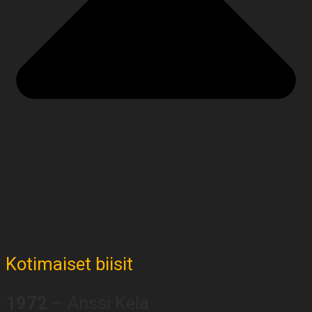
Kotimaiset biisit
1972
– Anssi Kela