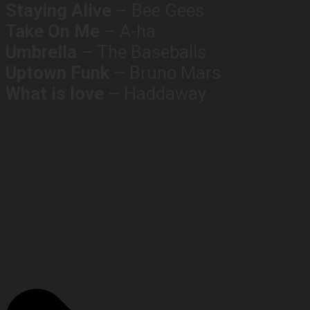
Staying Alive
– Bee Gees
Take On Me
– A-ha
Umbrella
– The Baseballs
Uptown Funk
– Bruno Mars
What is love
– Haddaway