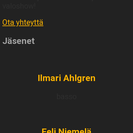
valoshow!
Ota yhteyttä
Jäsenet
Ilmari Ahlgren
basso
Eeli Niemelä