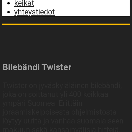
keikat
yhteystiedot
Bilebändi Twister
Twister on jyväskyläläinen bilebändi,
joka on soittanut yli 400 keikkaa
ympäri Suomea. Erittäin
joraamiskelpoisesta ohjelmistosta
löytyy uutta ja vanhaa suomalaiseen
makuun sekä kansainvälisiä hittejä.