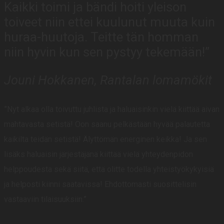
Kaikki toimi ja bändi hoiti yleison
toiveet niin ettei kuulunut muuta kuin
huraa-huutoja. Teitte tän homman
niin hyvin kun sen pystyy tekemään!”
Jouni Hokkanen, Rantalan lomamökit
”Nyt alkaa olla toivuttu juhlista ja haluaisinkin vielä kiittää aivan
mahtavasta setistä! Oon saanu pelkästään hyvää palautetta
kaikilta teidän setistä! Älyttömän energinen keikka! Ja sen
lisäks haluaisin järjestäjänä kiittää vielä yhteydenpidon
helppoudesta sekä siitä, että olitte todella yhteistyökykyisiä
ja helposti kiinni saatavissa! Ehdottomasti suosittelisin
vastaaviin tilaisuuksiin.”