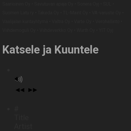
Saarioinen Oy • Savutuvan apaja Oy • Sonera Oyj • SUL •
Suomen Latu ry
•
Takeda Oy • TL-Maint Oy • VA-varuste Oy •
Vaalijalan kuntayhtymä • Valtra Oy •
Varte Oy • Verohallinto •
Viihdemoguli Oy • Viihdeverkko Oy • Würth Oy • YIT Oyj
Katsele ja Kuuntele
#
Title
Artist