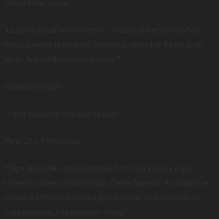
Firmakeikan tilaaja
“Loistava bändi hyvällä setillä. Uskalsivat hienosti soittaa
myös Queeniä ja Michael Jacksonia, johon ihan kaikki eivät
lähde. Ammattitaitoista porukkaa!”
Hääkeikan tilaaja
”Paras hääbändi mitä oon kuullut!”
Henri 29 v, Pieksämäki
”Olipa ilo kuulla osaavaa bändiä. Soitto oli sujuvaa olipa
kyseessä sitten valssi tai pop. Olette huikeita! Arvostan live-
musaa ja erityisesti soittoa, jossa kuuluu, että treenattu on
sekä yhdessä, että erikseen. Kiitos
”