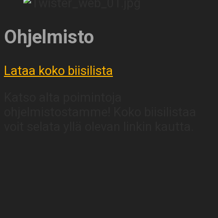
Ohjelmisto
Lataa koko biisilista
Katso alta poimintoja
ohjelmistostamme! Koko biisilistaa
voit selata yllä olevan linkin kautta.