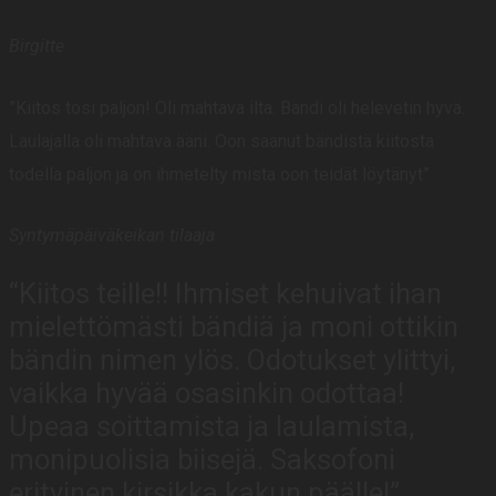
Birgitte
”Kiitos tosi paljon! Oli mahtava ilta. Bändi oli helevetin hyvä.
Laulajalla oli mahtava ääni. Oon saanut bändistä kiitosta
todella paljon ja on ihmetelty mistä oon teidät löytänyt”
Syntymäpäiväkeikan tilaaja
“Kiitos teille!! Ihmiset kehuivat ihan
mielettömästi bändiä ja moni ottikin
bändin nimen ylös. Odotukset ylittyi,
vaikka hyvää osasinkin odottaa!
Upeaa soittamista ja laulamista,
monipuolisia biisejä. Saksofoni
erityinen kirsikka kakun päälle!”