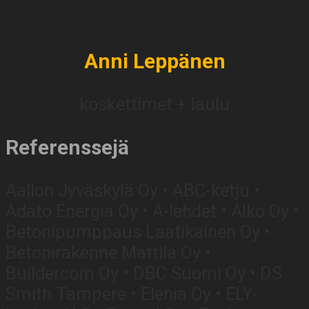
Anni Leppänen
koskettimet + laulu
Referenssejä
Aallon Jyväskylä Oy • ABC-ketju •
Adato Energia Oy • A-lehdet • Alko Oy •
Betonipumppaus Laatikainen Oy •
Betonirakenne Mattila Oy •
Buildercom Oy • DBC Suomi Oy • DS
Smith Tampere • Elenia Oy • ELY-