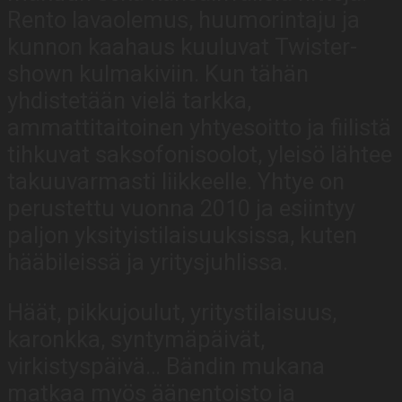
Rento lavaolemus, huumorintaju ja
kunnon kaahaus kuuluvat Twister-
shown kulmakiviin. Kun tähän
yhdistetään vielä tarkka,
ammattitaitoinen yhtyesoitto ja fiilistä
tihkuvat saksofonisoolot, yleisö lähtee
takuuvarmasti liikkeelle. Yhtye on
perustettu vuonna 2010 ja esiintyy
paljon yksityistilaisuuksissa, kuten
hääbileissä ja yritysjuhlissa.
Häät, pikkujoulut, yritystilaisuus,
karonkka, syntymäpäivät,
virkistyspäivä… Bändin mukana
matkaa myös äänentoisto ja