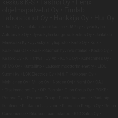
keskus K-S • Fastroi Oy • Fenix
ohjelmapalvelut Oy • Fimlab
Laboratoriot Oy • Hankkija Oy • Hur Oy
•
Jooli Oy • Juhlatalo Juurikkasaari • JAP ry • Jyväskylän
Autotarvike Oy • Jyväskylän kongressikeskus Oy • Juhlatalo
Majakoski Ky • Jyväskylän yliopisto • Karto Oy • Kela •
Keskimaa Osk • Keski-Suomen hyvinvointialue • Kesko Oyj •
Kespro Oy • K. Hartwall Oy Ab • KONE Oyj • Konecranes Oy •
KPMG Oy • Kuntaliitto • Laukaan moottorimiehet ry • LIDL
Suomi Ky • LSK Electrics Oy • M & P Kukkonen Oy •
Mehiläinen Oy • Millog Oy • Nordea Oyj • Närhi Oy
•
OAJ
•
Ohjelmanaiset Oy • OP-Pohjola • Oilon Group Oy • POKE •
Ponsse Oyj • Protacon Group • Puolustusvoimat • Rantasipi
Ikaalinen • Rantasipi Laajavuori
•
Raussilan Rengas Oy
• Reitan
Convenience • Rikosseuraamuslaitos • RTG Sales Oy •