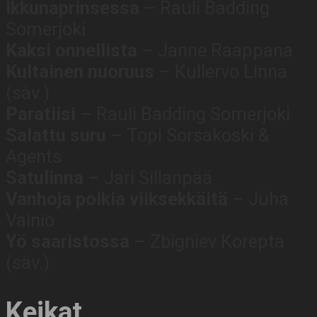
Ikkunaprinsessa
– Rauli Badding
Somerjoki
Kaksi onnellista
– Janne Raappana
Kultainen nuoruus
– Kullervo Linna
(säv.)
Paratiisi
– Rauli Badding Somerjoki
Salattu suru
– Topi Sorsakoski &
Agents
Satulinna
– Jari Sillanpää
Vanhoja poikia viiksekkäitä
– Juha
Vainio
Yö saaristossa
– Zbigniev Korepta
(säv.)
Keikat