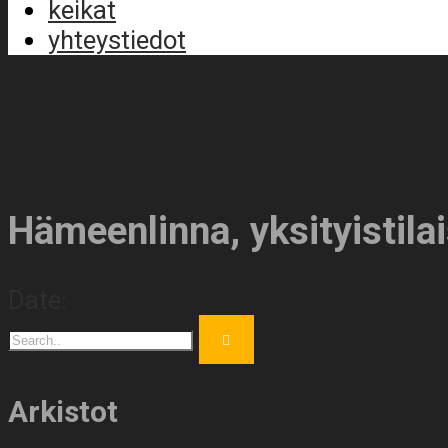
keikat
yhteystiedot
Hämeenlinna, yksityistila
Date:
Arkistot