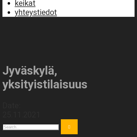
keikat
yhteystiedot
Jyväskylä,
yksityistilaisuus
Date:
25.11.2021