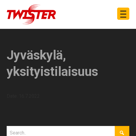
Jyväskylä,
yksityistilaisuus
Date:
16.7.2022