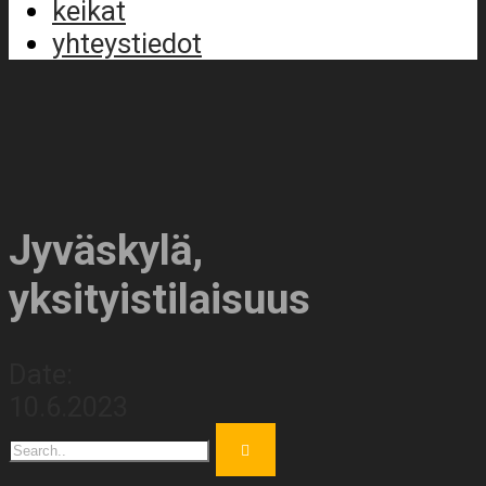
keikat
yhteystiedot
Jyväskylä,
yksityistilaisuus
Date:
10.6.2023