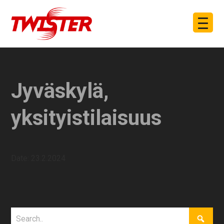
Jyväskylä,
yksityistilaisuus
Date:
23.2.2024