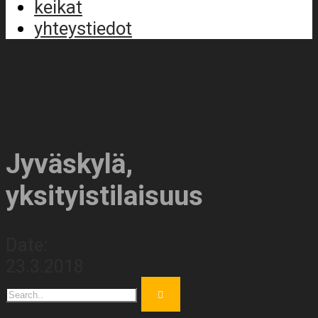
keikat
yhteystiedot
Jyväskylä,
yksityistilaisuus
Date:
23.3.2018