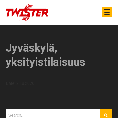
Jyväskylä,
yksityistilaisuus
Date:
21.8.2026