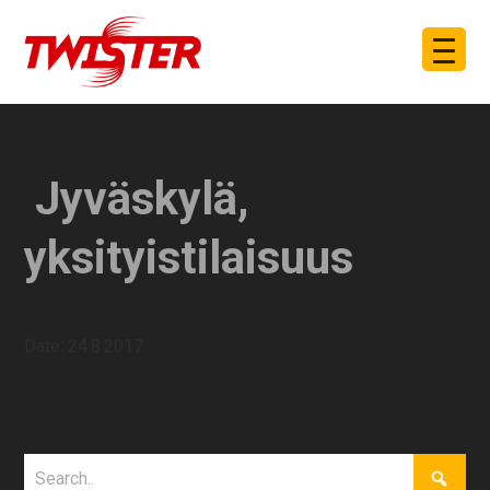
Jyväskylä,
yksityistilaisuus
Date:
24.8.2017