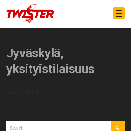
Jyväskylä,
yksityistilaisuus
Date:
30.9.2016