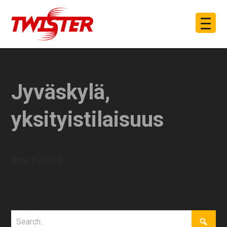
Jyväskylä,
yksityistilaisuus
Date:
8.9.2016