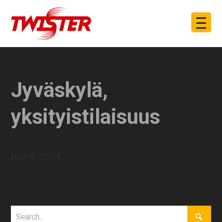
Jyväskylä,
yksityistilaisuus
Date:
5.7.2014