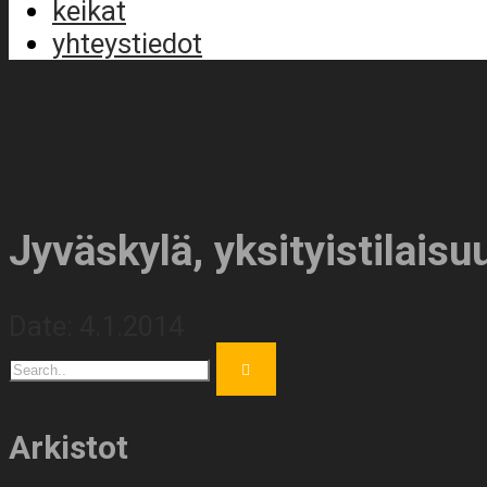
keikat
yhteystiedot
Jyväskylä, yksityistilaisu
Date:
4.1.2014
Arkistot