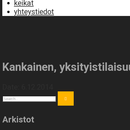
keikat
yhteystiedot
Kankainen, yksityistilais
Date:
6.12.2014
Arkistot