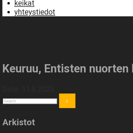
keikat
yhteystiedot
Keuruu, Entisten nuorten 
Date:
11.8.2023
Arkistot