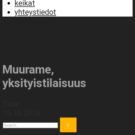
keikat
yhteystiedot
Muurame,
yksityistilaisuus
Date:
15.10.2016