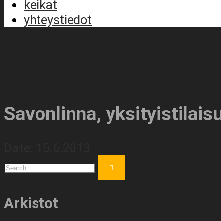
keikat
yhteystiedot
Savonlinna, yksityistilais
Date:
15.6.2013
Arkistot