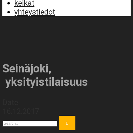
keikat
yhteystiedot
Seinäjoki,
yksityistilaisuus
Date:
16.12.2017