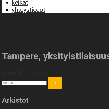
keikat
yhteystiedot
Tampere, yksityistilaisuu
Date:
10.10.2020
Arkistot