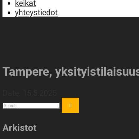
keikat
yhteystiedot
Tampere, yksityistilaisuu
Date:
15.5.2025
Arkistot