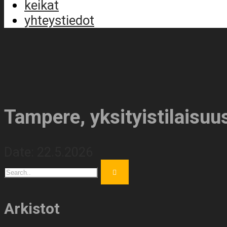
keikat
yhteystiedot
Tampere, yksityistilaisuu
Date:
22.5.2026
Arkistot