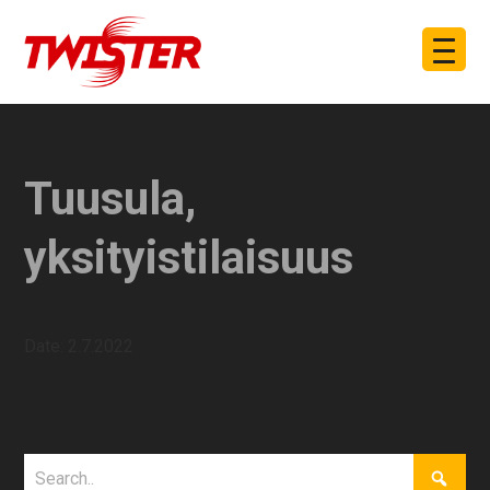
Tuusula,
yksityistilaisuus
Date:
2.7.2022