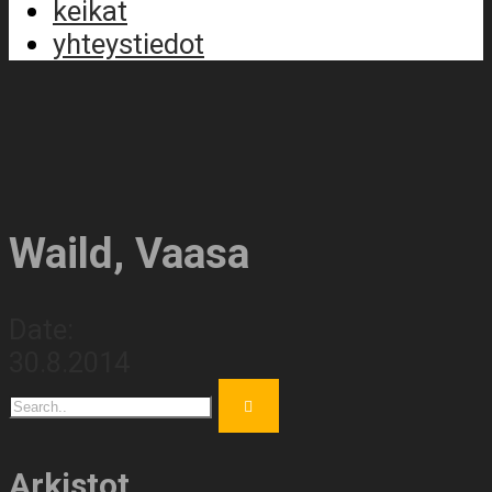
keikat
yhteystiedot
Waild, Vaasa
Date:
30.8.2014
Arkistot